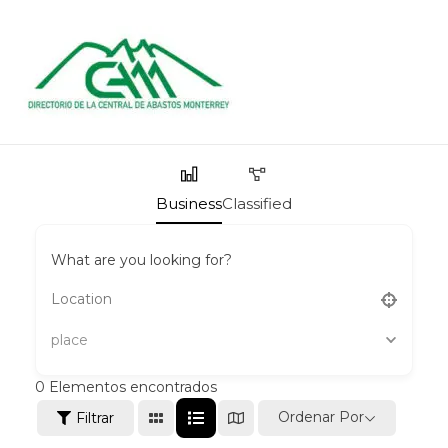
Ir
al
contenido
Business
Classified
What are you looking for?
place
0
Elementos encontrados
Ordenar Por
Filtrar