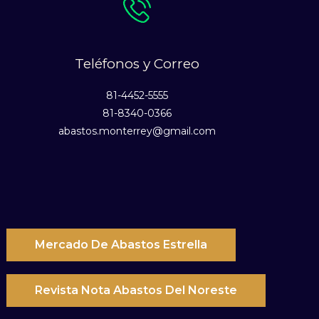
Teléfonos y Correo
81-4452-5555
81-8340-0366
abastos.monterrey@gmail.com
Mercado De Abastos Estrella
Revista Nota Abastos Del Noreste