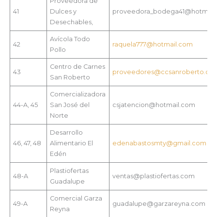
Proveedora de
41
Dulces y
proveedora_bodega41@hotmail
Desechables,
Avícola Todo
42
raquela777@hotmail.com
Pollo
Centro de Carnes
43
proveedores@ccsanroberto.co
San Roberto
Comercializadora
44-A, 45
San José del
csjatencion@hotmail.com
Norte
Desarrollo
46, 47, 48
Alimentario El
edenabastosmty@gmail.com
Edén
Plastiofertas
48-A
ventas@plastiofertas.com
Guadalupe
Comercial Garza
49-A
guadalupe@garzareyna.com
Reyna