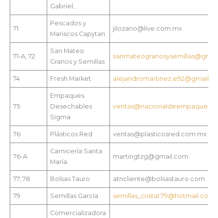
Gabriel,
Pescados y
71
jilozano@live.com.mx
Mariscos Capytan
San Mateo
71-A, 72
sanmateogranosysemillas@gmai
Granos y Semillas
74
Fresh Market
alejandromartinez.e92@gmail.c
Empaques
75
Desechables
ventas@nacionaldeempaques.
Sigma
76
Plásticos Red
ventas@plasticosred.com.mx
Carnicería Santa
76-A
martingtzg@gmail.com
María
77, 78
Bolsas Tauro
atncliente@bolsastauro.com
79
Semillas García
semillas_cristal.79@hotmail.com
Comercializadora