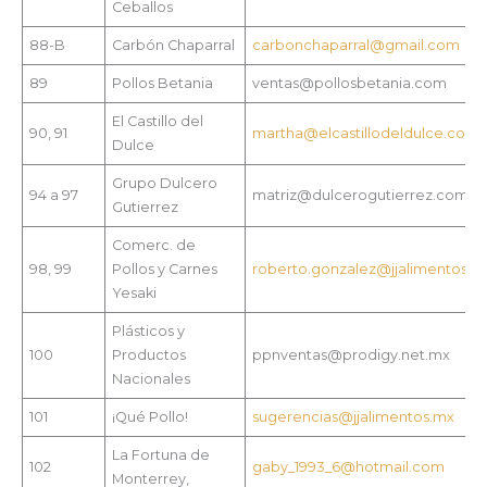
Ceballos
88-B
Carbón Chaparral
carbonchaparral@gmail.com
89
Pollos Betania
ventas@pollosbetania.com
El Castillo del
90, 91
martha@elcastillodeldulce.com
Dulce
Grupo Dulcero
94 a 97
matriz@dulcerogutierrez.com
Gutierrez
Comerc. de
98, 99
Pollos y Carnes
roberto.gonzalez@jjalimentos.m
Yesaki
Plásticos y
100
Productos
ppnventas@prodigy.net.mx
Nacionales
101
¡Qué Pollo!
sugerencias@jjalimentos.mx
La Fortuna de
102
gaby_1993_6@hotmail.com
Monterrey,