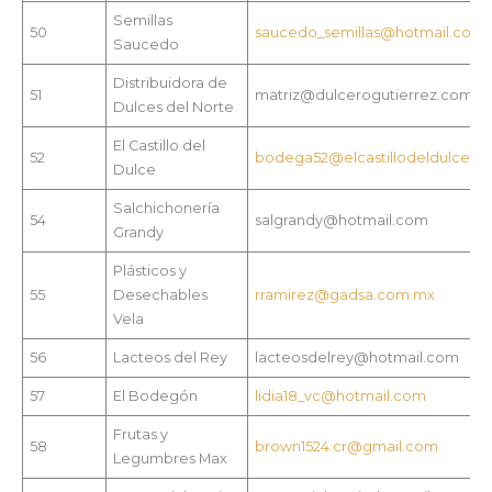
Semillas
50
saucedo_semillas@hotmail.com
Saucedo
Distribuidora de
51
matriz@dulcerogutierrez.com
Dulces del Norte
El Castillo del
52
bodega52@elcastillodeldulce.c
Dulce
Salchichonería
54
salgrandy@hotmail.com
Grandy
Plásticos y
55
Desechables
rramirez@gadsa.com.mx
Vela
56
Lacteos del Rey
lacteosdelrey@hotmail.com
57
El Bodegón
lidia18_vc@hotmail.com
Frutas y
58
brown1524.cr@gmail.com
Legumbres Max