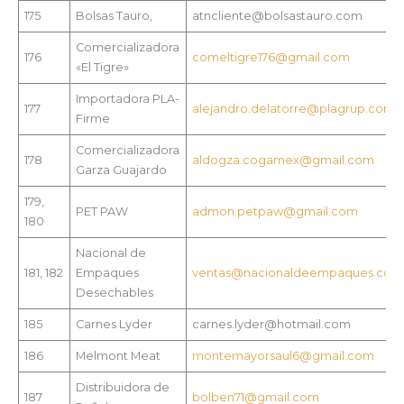
175
Bolsas Tauro,
atncliente@bolsastauro.com
Comercializadora
176
comeltigre176@gmail.com
«El Tigre»
Importadora PLA-
177
alejandro.delatorre@plagrup.com
Firme
Comercializadora
178
aldogza.cogamex@gmail.com
Garza Guajardo
179,
PET PAW
admon.petpaw@gmail.com
180
Nacional de
181, 182
Empaques
ventas@nacionaldeempaques.com
Desechables
185
Carnes Lyder
carnes.lyder@hotmail.com
186
Melmont Meat
montemayorsaul6@gmail.com
Distribuidora de
187
bolben71@gmail.com