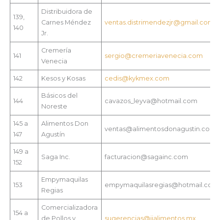
Distribuidora de
139,
Carnes Méndez
ventas.distrimendezjr@gmail.com
140
Jr.
Cremería
141
sergio@cremeriavenecia.com
Venecia
142
Kesos y Kosas
cedis@kykmex.com
Básicos del
144
cavazos_leyva@hotmail.com
Noreste
145 a
Alimentos Don
ventas@alimentosdonagustin.com
147
Agustín
149 a
Saga Inc.
facturacion@sagainc.com
152
Empymaquilas
153
empymaquilasregias@hotmail.com
Regias
Comercializadora
154 a
de Pollos y
sugerencias@jjalimentos.mx