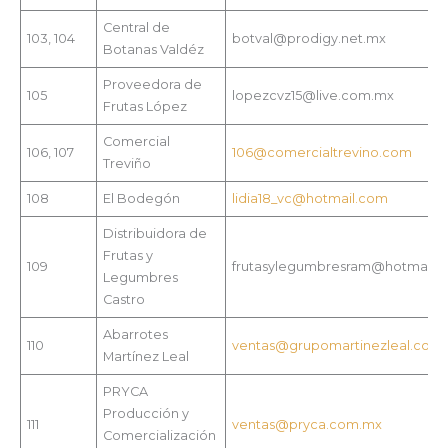
Central de
103, 104
botval@prodigy.net.mx
Botanas Valdéz
Proveedora de
105
lopezcvz15@live.com.mx
Frutas López
Comercial
106, 107
106@comercialtrevino.com
Treviño
108
El Bodegón
lidia18_vc@hotmail.com
Distribuidora de
Frutas y
109
frutasylegumbresram@hotmail.
Legumbres
Castro
Abarrotes
110
ventas@grupomartinezleal.com
Martínez Leal
PRYCA
Producción y
111
ventas@pryca.com.mx
Comercialización