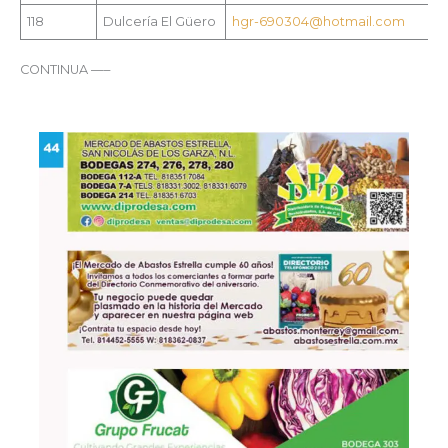
118
Dulcería El Güero
hgr-690304@hotmail.com
CONTINUA —–