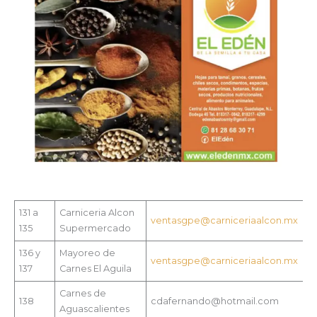
131 a
Carniceria Alcon
ventasgpe@carniceriaalcon.mx
135
Supermercado
136 y
Mayoreo de
ventasgpe@carniceriaalcon.mx
137
Carnes El Aguila
Carnes de
138
cdafernando@hotmail.com
Aguascalientes