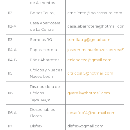
de Alimentos
112
Bolsas Tauro,
atncliente@bolsastauro.com
Casa Abarrotera
112-A
casa_abarrotera@hotmail.com
de La Central
113
Semillas RG
semillasrg@gmail.com
114-A
Papas Herrera
joseemmanuelpozosherrera515
114-B
Páez Abarrotes
eniapaezc@gmail.com
Cítricos y Nueces
115
citricos115@hotmail.com
Nuevo León
Distribuidora de
116
Cítricos
gyarelly@hotmail.com
Tepehuaje
Desechables
116-A
cesarfdo14@hotmail.com
Flores
117
Disfrax
disfrax@gmail.com