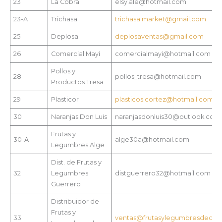
23
La Cobra
elsy.ale@hotmail.com
23-A
Trichasa
trichasa.market@gmail.com
25
Deplosa
deplosaventas@gmail.com
26
Comercial Mayi
comercialmayi@hotmail.com
Pollos y
28
pollos_tresa@hotmail.com
Productos Tresa
29
Plasticor
plasticos.cortez@hotmail.com
30
Naranjas Don Luis
naranjasdonluis30@outlook.com
Frutas y
30-A
alge30a@hotmail.com
Legumbres Alge
Dist. de Frutas y
32
Legumbres
distguerrero32@hotmail.com
Guerrero
Distribuidor de
Frutas y
33
ventas@frutasylegumbresdecal