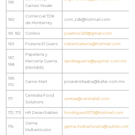
159
Carnes Yesaki
Comercial TDK
160
com_tdk@hotmail.com
de Monterrey
161, 162
Conlino
joselinordzf@gmail.com
163
Fruteria El Güero
robertoalexta@hotmail.com
Papelería y
167,
Mercería Guerra,
sandraguerra@paymer.com.mx
168
(PAYMER)
169,
Carne-Mart
posestrellaaba@bafar.com.mx
170
Centralia Food
171
ventas@centraliaf.com
Solutions
172, 173
HR Desechables
hrodriguez5575@hotmail.com
Gema
174
gema.multiarticulos@outlok.com
Multiartículos