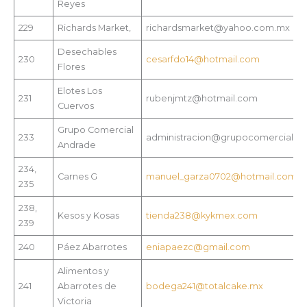
Reyes
229
Richards Market,
richardsmarket@yahoo.com.mx
Desechables
230
cesarfdo14@hotmail.com
Flores
Elotes Los
231
rubenjmtz@hotmail.com
Cuervos
Grupo Comercial
233
administracion@grupocomerciala
Andrade
234,
Carnes G
manuel_garza0702@hotmail.com
235
238,
Kesos y Kosas
tienda238@kykmex.com
239
240
Páez Abarrotes
eniapaezc@gmail.com
Alimentos y
241
Abarrotes de
bodega241@totalcake.mx
Victoria