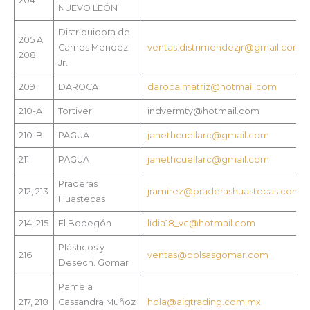
204
NUEVO LEÓN
Distribuidora de
205 A
Carnes Mendez
ventas.distrimendezjr@gmail.com
208
Jr.
209
DAROCA
daroca.matriz@hotmail.com
210-A
Tortiver
indvermty@hotmail.com
210-B
PAGUA
janethcuellarc@gmail.com
211
PAGUA
janethcuellarc@gmail.com
Praderas
212, 213
jramirez@praderashuastecas.com
Huastecas
214, 215
El Bodegón
lidia18_vc@hotmail.com
Plásticos y
216
ventas@bolsasgomar.com
Desech. Gomar
Pamela
217, 218
Cassandra Muñoz
hola@aigtrading.com.mx