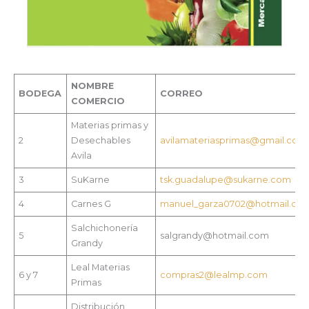
NOMBRE
BODEGA
CORREO
COMERCIO
Materias primas y
2
Desechables
avilamateriasprimas@gmail.com
Avila
3
SuKarne
tsk.guadalupe@sukarne.com
4
Carnes G
manuel_garza0702@hotmail.co
Salchichonería
5
salgrandy@hotmail.com
Grandy
Leal Materias
6 y 7
compras2@lealmp.com
Primas
Distribución