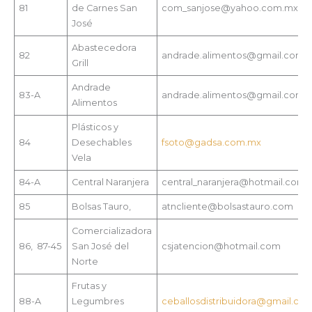
81
de Carnes San
com_sanjose@yahoo.com.mx
José
Abastecedora
82
andrade.alimentos@gmail.com
Grill
Andrade
83-A
andrade.alimentos@gmail.com
Alimentos
Plásticos y
84
Desechables
fsoto@gadsa.com.mx
Vela
84-A
Central Naranjera
central_naranjera@hotmail.com
85
Bolsas Tauro,
atncliente@bolsastauro.com
Comercializadora
86, 87-45
San José del
csjatencion@hotmail.com
Norte
Frutas y
88-A
Legumbres
ceballosdistribuidora@gmail.co