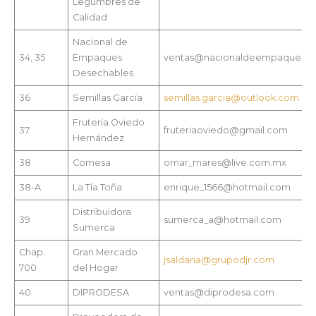
Legumbres de
Calidad
Nacional de
34, 35
Empaques
ventas@nacionaldeempaques.
Desechables
36
Semillas García
semillas.garcia@outlook.com
Frutería Oviedo
37
fruteriaoviedo@gmail.com
Hernández
38
Comesa
omar_mares@live.com.mx
38-A
La Tía Toña
enrique_1566@hotmail.com
Distribuidora
39
sumerca_a@hotmail.com
Sumerca
Chap.
Gran Mercado
jsaldana@grupodjr.com
700
del Hogar
40
DIPRODESA
ventas@diprodesa.com