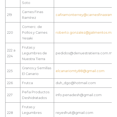
Soto
Carnes Finas
219
cafiramonterrey@carnesfinasramir
Ramírez
Comerc. de
220
Pollos y Carnes
roberto.gonzalez@jjalimentos.mx
Yesaki
Frutas y
222 a
Legumbres de
pedidos@denuestratierra.com.mx
224
Nuestra Tierra
Granos y Semillas
225
elcanariomty88@gmail.com
El Canario
226
Frutca
duh_dgo@hotmail.com
Peña Productos
227
info.penadesh@gmail.com
Deshidratados
Frutas y
228
Legumbres
reyesfruit@gmail.com