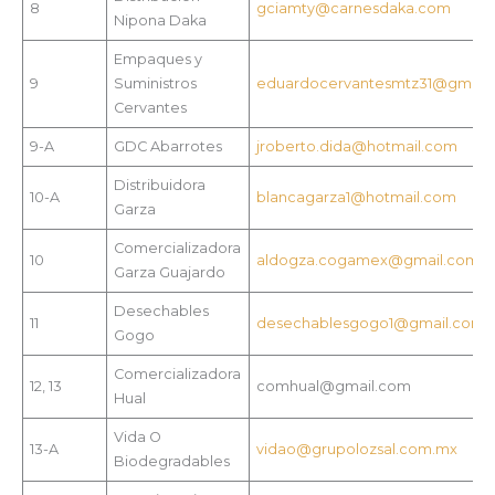
8
gciamty@carnesdaka.com
Nipona Daka
Empaques y
9
Suministros
eduardocervantesmtz31@gmail
Cervantes
9-A
GDC Abarrotes
jroberto.dida@hotmail.com
Distribuidora
10-A
blancagarza1@hotmail.com
Garza
Comercializadora
10
aldogza.cogamex@gmail.com
Garza Guajardo
Desechables
11
desechablesgogo1@gmail.com
Gogo
Comercializadora
12, 13
comhual@gmail.com
Hual
Vida O
13-A
vidao@grupolozsal.com.mx
Biodegradables