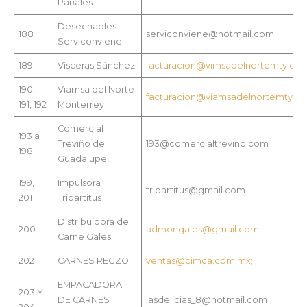
Pañales
Desechables
188
serviconviene@hotmail.com
Serviconviene
189
Vísceras Sánchez
facturacion@vimsadelnortemty.co
190,
Viamsa del Norte
facturacion@viamsadelnortemty.c
191, 192
Monterrey
Comercial
193 a
Treviño de
193@comercialtrevino.com
198
Guadalupe.
199,
Impulsora
tripartitus@gmail.com
201
Tripartitus
Distribuidora de
200
admongales@gmail.com
Carne Gales
202
CARNES REGZO
ventas@cimca.com.mx;
EMPACADORA
203 Y
DE CARNES
lasdelicias_8@hotmail.com