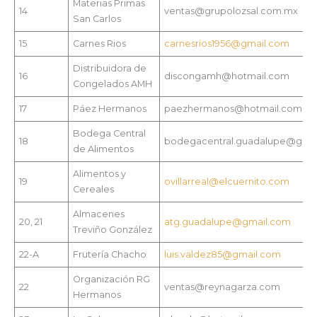
Materias Primas
14
ventas@grupolozsal.com.mx
San Carlos
15
Carnes Rios
carnesrios1956@gmail.com
Distribuidora de
16
discongamh@hotmail.com
Congelados AMH
17
Páez Hermanos
paezhermanos@hotmail.com
Bodega Central
18
bodegacentral.guadalupe@gma
de Alimentos
Alimentos y
19
ovillarreal@elcuernito.com
Cereales
Almacenes
20, 21
atg.guadalupe@gmail.com
Treviño González
22-A
Frutería Chacho
luis.valdez85@gmail.com
Organización RG
22
ventas@reynagarza.com
Hermanos