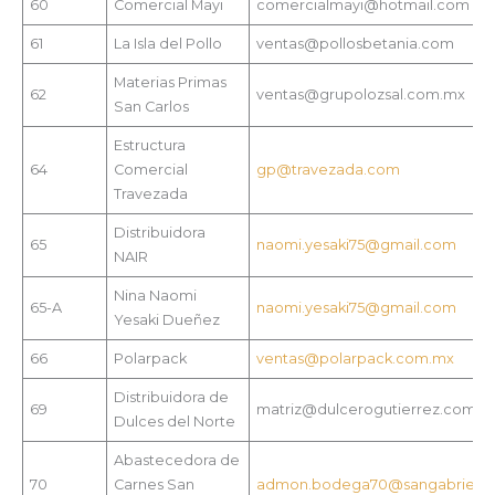
60
Comercial Mayi
comercialmayi@hotmail.com
61
La Isla del Pollo
ventas@pollosbetania.com
Materias Primas
62
ventas@grupolozsal.com.mx
San Carlos
Estructura
64
Comercial
gp@travezada.com
Travezada
Distribuidora
65
naomi.yesaki75@gmail.com
NAIR
Nina Naomi
65-A
naomi.yesaki75@gmail.com
Yesaki Dueñez
66
Polarpack
ventas@polarpack.com.mx
Distribuidora de
69
matriz@dulcerogutierrez.com
Dulces del Norte
Abastecedora de
70
Carnes San
admon.bodega70@sangabriel.