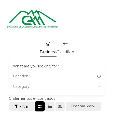
Ir
al
contenido
Business
Classified
What are you looking for?
Category
0
Elementos encontrados
Ordenar Por
Filtrar